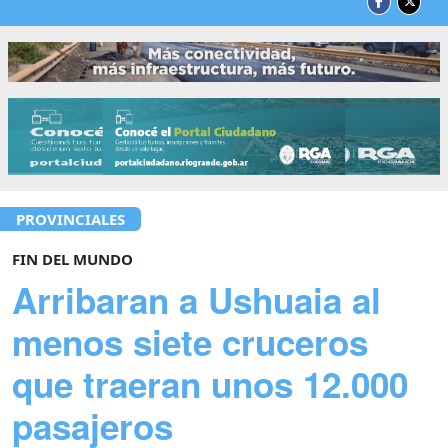
PROVINCIALES
FIN DEL MUNDO
Arribaran a Ushuaia al
menos siete cruceros
que traeran unos 12.000
pasajeros