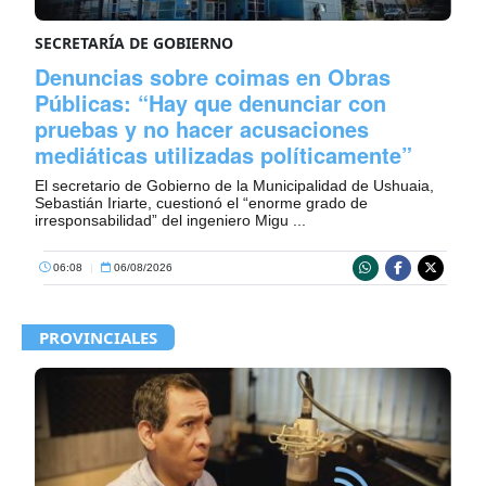
SECRETARÍA DE GOBIERNO
Denuncias sobre coimas en Obras
Públicas: “Hay que denunciar con
pruebas y no hacer acusaciones
mediáticas utilizadas políticamente”
El secretario de Gobierno de la Municipalidad de Ushuaia,
Sebastián Iriarte, cuestionó el “enorme grado de
irresponsabilidad” del ingeniero Migu ...
06:08
|
06/08/2026
PROVINCIALES