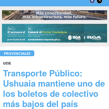
PROVINCIALES
UISE
Transporte Público:
Ushuaia mantiene uno de
los boletos de colectivo
más bajos del país