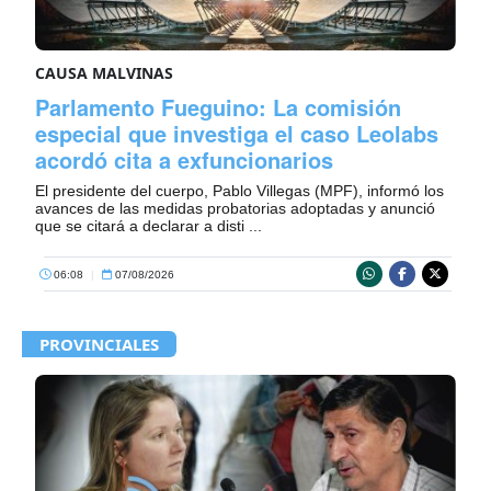
CAUSA MALVINAS
Parlamento Fueguino: La comisión
especial que investiga el caso Leolabs
acordó cita a exfuncionarios
El presidente del cuerpo, Pablo Villegas (MPF), informó los
avances de las medidas probatorias adoptadas y anunció
que se citará a declarar a disti ...
06:08
|
07/08/2026
PROVINCIALES