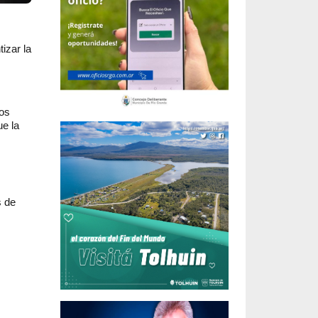
izar la
gos
ue la
s de
s