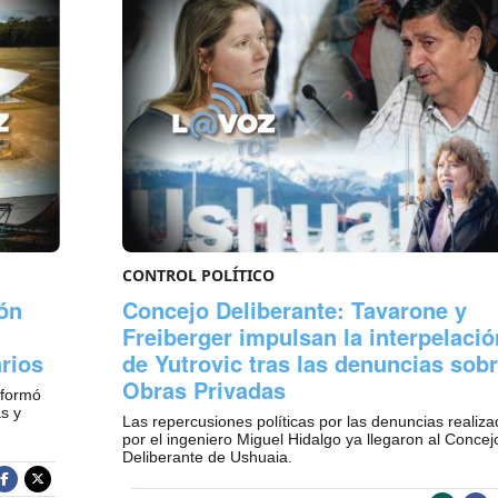
CONTROL POLÍTICO
ón
Concejo Deliberante: Tavarone y
Freiberger impulsan la interpelació
rios
de Yutrovic tras las denuncias sob
Obras Privadas
nformó
s y
Las repercusiones políticas por las denuncias realiz
por el ingeniero Miguel Hidalgo ya llegaron al Concej
Deliberante de Ushuaia.