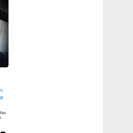
n
re
adas
o