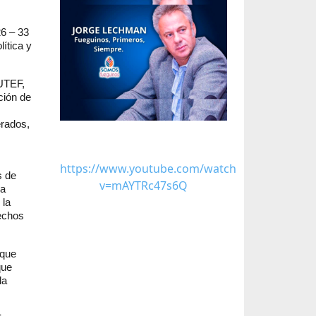
26 – 33
ítica y
SUTEF,
ción de
erados,
https://www.youtube.com/watch?
s de
v=mAYTRc47s6Q
 a
 la
rechos
 que
que
la