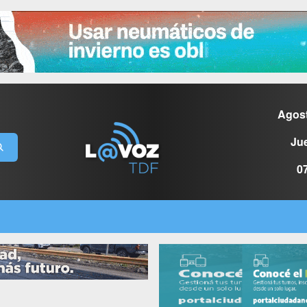
Agos
Ju
0