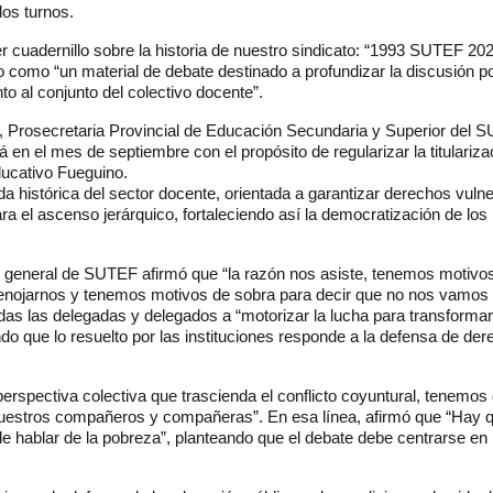
los turnos.
 cuadernillo sobre la historia de nuestro sindicato: “1993 SUTEF 20
como “un material de debate destinado a profundizar la discusión pol
nto al conjunto del colectivo docente”.
in, Prosecretaria Provincial de Educación Secundaria y Superior del 
á en el mes de septiembre con el propósito de regularizar la titulariza
ducativo Fueguino.
a histórica del sector docente, orientada a garantizar derechos vuln
a el ascenso jerárquico, fortaleciendo así la democratización de los
io general de SUTEF afirmó que “la razón nos asiste, tenemos motivo
 enojarnos y tenemos motivos de sobra para decir que no nos vamos
das las delegadas y delegados a “motorizar la lucha para transformar
ndo que lo resuelto por las instituciones responde a la defensa de de
erspectiva colectiva que trascienda el conflicto coyuntural, tenemos
a nuestros compañeros y compañeras”. En esa línea, afirmó que “Hay 
de hablar de la pobreza”, planteando que el debate debe centrarse en 