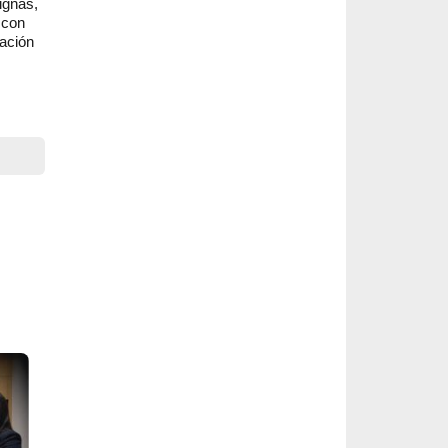
ignas,
 con
cación