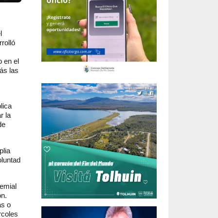
l
rolló
 en el
ás las
lica
r la
de
plia
oluntad
remial
ón.
as o
rcoles