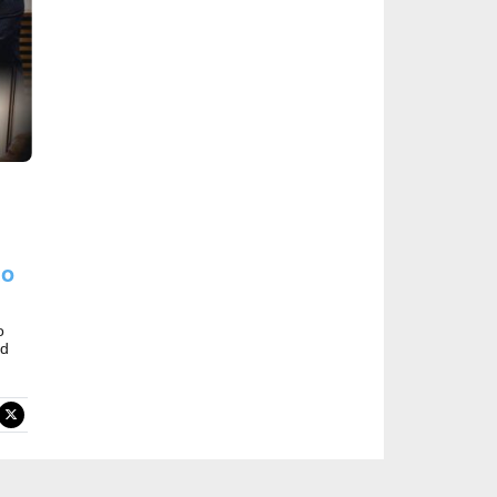
to
o
ad