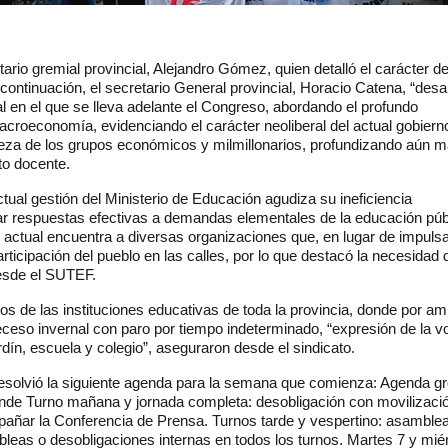
rio gremial provincial, Alejandro Gómez, quien detalló el carácter de
continuación, el secretario General provincial, Horacio Catena, “desar
al en el que se lleva adelante el Congreso, abordando el profundo
acroeconomía, evidenciando el carácter neoliberal del actual gobierno
ueza de los grupos económicos y milmillonarios, profundizando aún m
to docente.
tual gestión del Ministerio de Educación agudiza su ineficiencia
dar respuestas efectivas a demandas elementales de la educación púb
 actual encuentra a diversas organizaciones que, en lugar de impulsa
rticipación del pueblo en las calles, por lo que destacó la necesidad 
desde el SUTEF.
os de las instituciones educativas de toda la provincia, donde por am
receso invernal con paro por tiempo indeterminado, “expresión de la v
ín, escuela y colegio”, aseguraron desde el sindicato.
resolvió la siguiente agenda para la semana que comienza: Agenda g
ande Turno mañana y jornada completa: desobligación con movilizaci
ñar la Conferencia de Prensa. Turnos tarde y vespertino: asamble
bleas o desobligaciones internas en todos los turnos. Martes 7 y mié