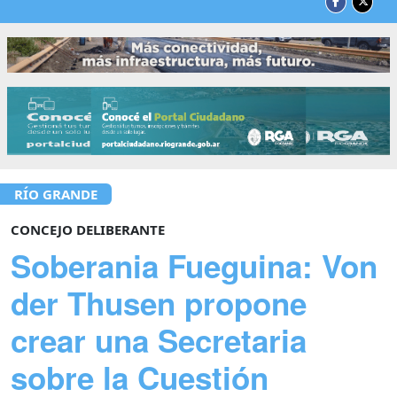
RÍO GRANDE
CONCEJO DELIBERANTE
Soberania Fueguina: Von
der Thusen propone
crear una Secretaria
sobre la Cuestión