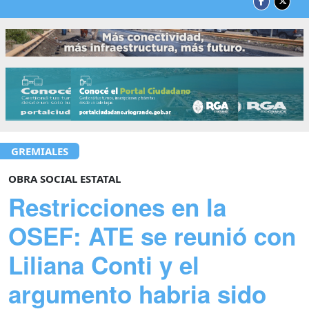
GREMIALES
OBRA SOCIAL ESTATAL
Restricciones en la
OSEF: ATE se reunió con
Liliana Conti y el
argumento habria sido