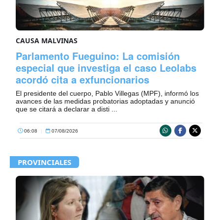
CAUSA MALVINAS
Parlamento Fueguino: La comisión
especial que investiga el caso Leolabs
acordó cita a exfuncionarios
El presidente del cuerpo, Pablo Villegas (MPF), informó los
avances de las medidas probatorias adoptadas y anunció
que se citará a declarar a disti ...
06:08
|
07/08/2026
PROVINCIALES