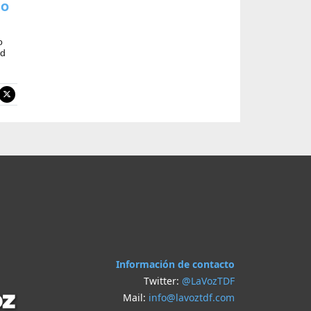
to
o
ad
Información de contacto
Twitter:
@LaVozTDF
Mail:
info@lavoztdf.com