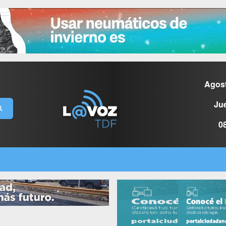
Agos
Ju
0