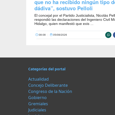
que no ha recibido ningún tipo d
dádiva”, sostuvo Pelloli
El concejal por el Partido Justicialista, Nicolás Pell
respondió las declaraciones del Ingeniero Civil M
Hidalgo, quien manifestó que exis ...
08:08
|
05/08/2026
Categorías del portal
Actualidad
Concejo Deliberante
Congreso de la Nación
Gobierno
Gremiales
Judiciales