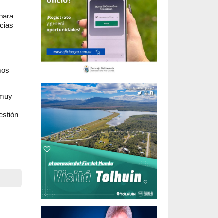
 para
ncias
mos
 muy
estión