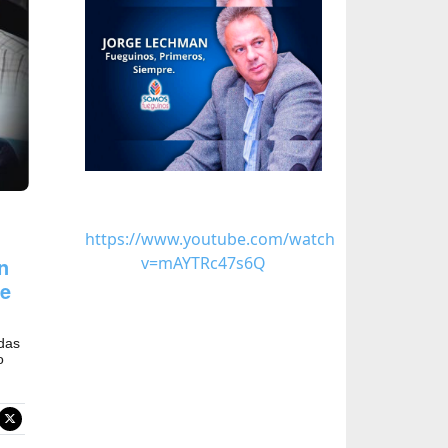
https://www.youtube.com/watch?
n
v=mAYTRc47s6Q
re
adas
o