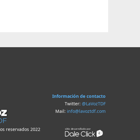
Información de contacto
Twitter:
@LaVozTDF
Mail:
info@lavoztdf.com
hos reservados 2022