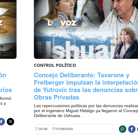
CONTROL POLÍTICO
ón
Concejo Deliberante: Tavarone y
Freiberger impulsan la interpelació
rios
de Yutrovic tras las denuncias sob
Obras Privadas
nformó
s y
Las repercusiones políticas por las denuncias realiz
por el ingeniero Miguel Hidalgo ya llegaron al Concej
Deliberante de Ushuaia.
02:08
|
07/08/2026