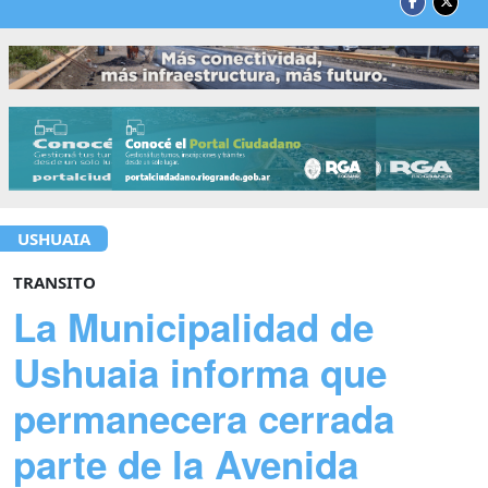
USHUAIA
TRANSITO
La Municipalidad de
Ushuaia informa que
permanecera cerrada
parte de la Avenida