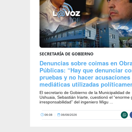
SECRETARÍA DE GOBIERNO
Denuncias sobre coimas en Obr
Públicas: “Hay que denunciar co
pruebas y no hacer acusaciones
mediáticas utilizadas políticame
El secretario de Gobierno de la Municipalidad de
Ushuaia, Sebastián Iriarte, cuestionó el “enorme
irresponsabilidad” del ingeniero Migu ...
06:08
|
06/08/2026