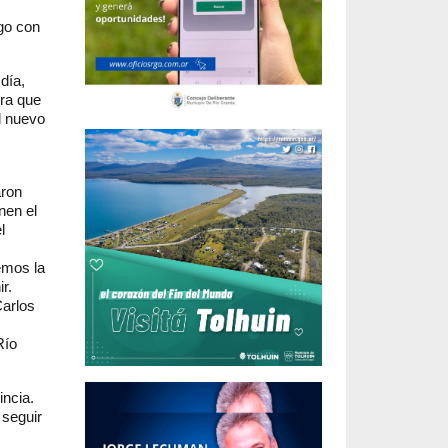
ego con
día,
tra que
l nuevo
aron
nen el
l
emos la
r.
Carlos
Río
ncia.
 seguir