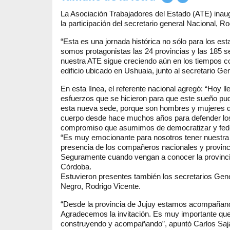
La Asociación Trabajadores del Estado (ATE) inaug
la participación del secretario general Nacional, 
“Esta es una jornada histórica no sólo para los esta
somos protagonistas las 24 provincias y las 185 s
nuestra ATE sigue creciendo aún en los tiempos co
edificio ubicado en Ushuaia, junto al secretario Ge
En esta línea, el referente nacional agregó: “Hoy 
esfuerzos que se hicieron para que este sueño pud
esta nueva sede, porque son hombres y mujeres que
cuerpo desde hace muchos años para defender los 
compromiso que asumimos de democratizar y federa
“Es muy emocionante para nosotros tener nuestra
presencia de los compañeros nacionales y provinc
Seguramente cuando vengan a conocer la provincia
Córdoba.
Estuvieron presentes también los secretarios Gen
Negro, Rodrigo Vicente.
“Desde la provincia de Jujuy estamos acompañand
Agradecemos la invitación. Es muy importante qu
construyendo y acompañando”, apuntó Carlos Sa