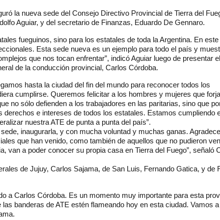
uró la nueva sede del Consejo Directivo Provincial de Tierra del Fu
Rodolfo Aguiar, y del secretario de Finanzas, Eduardo De Gennaro.
tales fueguinos, sino para los estatales de toda la Argentina. En este 
eccionales. Esta sede nueva es un ejemplo para todo el país y mues
mplejos que nos tocan enfrentar”, indicó Aguiar luego de presentar e
neral de la conducción provincial, Carlos Córdoba.
llegamos hasta la ciudad del fin del mundo para reconocer todos los
iera cumplirse. Queremos felicitar a los hombres y mujeres que forj
 no sólo defienden a los trabajadores en las paritarias, sino que po
derechos e intereses de todos los estatales. Estamos cumpliendo e
lizar nuestra ATE de punta a punta del país”.
 sede, inaugurarla, y con mucha voluntad y muchas ganas. Agradec
iales que han venido, como también de aquellos que no pudieron veni
, van a poder conocer su propia casa en Tierra del Fuego”, señaló 
erales de Jujuy, Carlos Sajama, de San Luis, Fernando Gatica, y de 
o a Carlos Córdoba. Es un momento muy importante para esta provi
e las banderas de ATE estén flameando hoy en esta ciudad. Vamos a
jama.