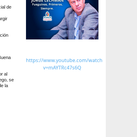
ial de
rgir
ción
 Buena
https://www.youtube.com/watch?
v=mAYTRc47s6Q
r al
ego, se
e la