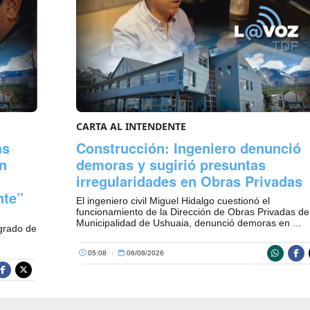
CARTA AL INTENDENTE
as
Construcción: Ingeniero denunció
n
demoras y sugirió presuntas
irregularidades en Obras Privadas
nte”
El ingeniero civil Miguel Hidalgo cuestionó el
funcionamiento de la Dirección de Obras Privadas de
Municipalidad de Ushuaia, denunció demoras en ...
 grado de
05:08
|
06/08/2026