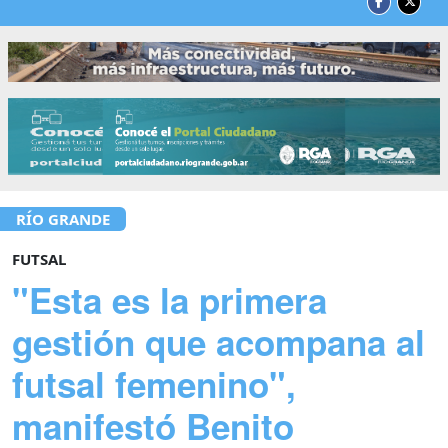
RÍO GRANDE
FUTSAL
"Esta es la primera
gestión que acompana al
futsal femenino",
manifestó Benito