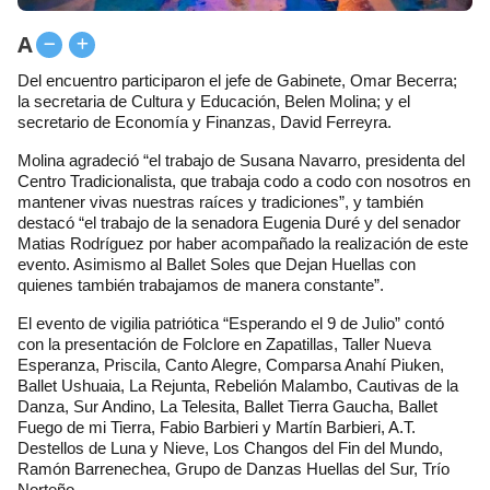
A
Del encuentro participaron el jefe de Gabinete, Omar Becerra;
la secretaria de Cultura y Educación, Belen Molina; y el
secretario de Economía y Finanzas, David Ferreyra.
Molina agradeció “el trabajo de Susana Navarro, presidenta del
Centro Tradicionalista, que trabaja codo a codo con nosotros en
mantener vivas nuestras raíces y tradiciones”, y también
destacó “el trabajo de la senadora Eugenia Duré y del senador
Matias Rodríguez por haber acompañado la realización de este
evento. Asimismo al Ballet Soles que Dejan Huellas con
quienes también trabajamos de manera constante”.
El evento de vigilia patriótica “Esperando el 9 de Julio” contó
con la presentación de Folclore en Zapatillas, Taller Nueva
Esperanza, Priscila, Canto Alegre, Comparsa Anahí Piuken,
Ballet Ushuaia, La Rejunta, Rebelión Malambo, Cautivas de la
Danza, Sur Andino, La Telesita, Ballet Tierra Gaucha, Ballet
Fuego de mi Tierra, Fabio Barbieri y Martín Barbieri, A.T.
Destellos de Luna y Nieve, Los Changos del Fin del Mundo,
Ramón Barrenechea, Grupo de Danzas Huellas del Sur, Trío
Norteño.