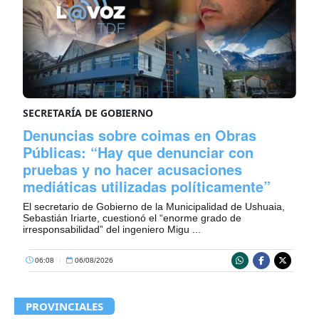
SECRETARÍA DE GOBIERNO
Denuncias sobre coimas en Obras
Públicas: “Hay que denunciar con
pruebas y no hacer acusaciones
mediáticas utilizadas políticamente”
El secretario de Gobierno de la Municipalidad de Ushuaia,
Sebastián Iriarte, cuestionó el “enorme grado de
irresponsabilidad” del ingeniero Migu ...
06:08
|
06/08/2026
PROVINCIALES