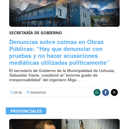
SECRETARÍA DE GOBIERNO
Denuncias sobre coimas en Obras
Públicas: “Hay que denunciar con
pruebas y no hacer acusaciones
mediáticas utilizadas políticamente”
El secretario de Gobierno de la Municipalidad de Ushuaia,
Sebastián Iriarte, cuestionó el “enorme grado de
irresponsabilidad” del ingeniero Migu ...
06:08
|
06/08/2026
PROVINCIALES