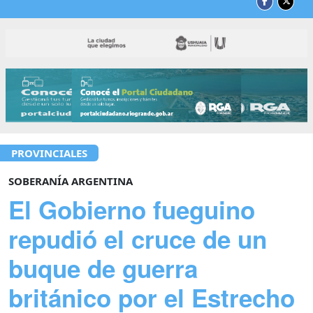
PROVINCIALES
SOBERANÍA ARGENTINA
El Gobierno fueguino
repudió el cruce de un
buque de guerra
británico por el Estrecho