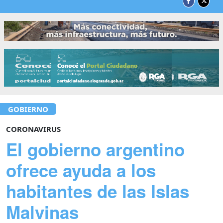
GOBIERNO
CORONAVIRUS
El gobierno argentino
ofrece ayuda a los
habitantes de las Islas
Malvinas