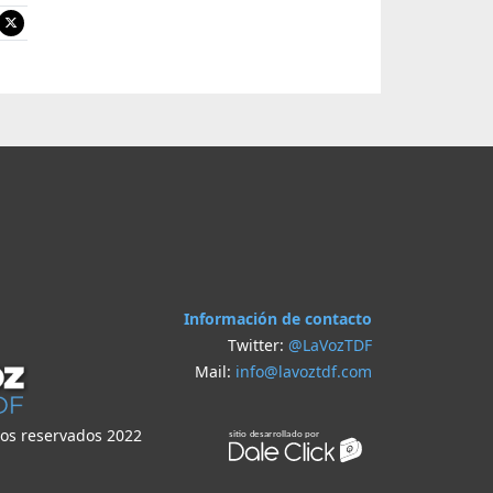
Información de contacto
Twitter:
@LaVozTDF
Mail:
info@lavoztdf.com
hos reservados 2022