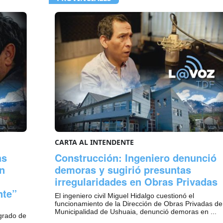
CARTA AL INTENDENTE
as
Construcción: Ingeniero denunció
n
demoras y sugirió presuntas
irregularidades en Obras Privadas
nte”
El ingeniero civil Miguel Hidalgo cuestionó el
funcionamiento de la Dirección de Obras Privadas de
Municipalidad de Ushuaia, denunció demoras en ...
 grado de