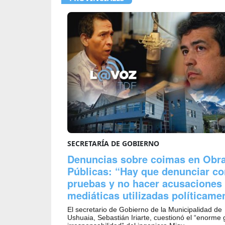
SECRETARÍA DE GOBIERNO
Denuncias sobre coimas en Obr
Públicas: “Hay que denunciar co
pruebas y no hacer acusaciones
mediáticas utilizadas políticame
El secretario de Gobierno de la Municipalidad de
Ushuaia, Sebastián Iriarte, cuestionó el “enorme