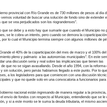
bierno provincial con Río Grande es de 730 millones de pesos al día d
 vemos voluntad de buscar una solución de fondo sino de extender e
s que se vea perjudicados son los riograndenses”.
ro que se debe y a esto hay que sumarle que cuando el Municipio no 
ones, se le cobra un interés, pero cuando se demora la coparticipación
s, por lo cual el Municipio termina siempre con algunos millones de pé
o Grande el 40% de la coparticipación del mes de marzo y el 100% de
amiento pleno y palmario a las autonomías municipales”. En este sen
 dar una discusión seria y real sobre las implicancias que tienen las
 de que no se sigan avasallando. Desde el año 1994, con la reforma 
y sin solución, pero jamás habíamos llegado a este punto. Por lo que
ses, a los legisladores para que comiencen con una discusión técnic
icipales y que no quede solo en una convocatoria a funcionarios para
obierno nacional están ingresando de manera regular a la provincia, 
l envío de fondos con respecto al Municipio, entendiendo que se le
n, y si a este monto se le suma la deuda tributaria, el mismo ascie