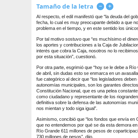
Tamaño de la letra
Al respecto, el edil manifestó que “la deuda del go
fecha, lo cual es muy preocupante debido a que no
problema en el tiempo, y en este sentido los único
Por tal motivo sostuvo que “es muchísimo el dine
los aportes y contribuciones a la Caja de Jubilaci
interés que cobra la Caja, nosotros no lo recibimo
por esta situación”, cuestionó.
Por otra parte, esgrimió que “hoy se le debe a Rí
de abril, sin dudas esto se enmarca en un avasall
fue categórico al decir que “los legisladores deben
autonomías municipales, son los garantes directos
Constitución Nacional, que es una pelea constante 
como ciudadano y representante de los riogranden
definitiva sobre la defensa de las autonomías mun
nos mientan y todo siga igual”.
Asimismo, concibió que “los fondos que envía en G
que no entendemos por qué se da esta demora en e
Río Grande 611 millones de pesos de coparticipació
730 millones de pesos”, dijo.