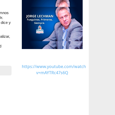
umnos
r.
 dice y
alizar,
d
https://www.youtube.com/watch?
v=mAYTRc47s6Q