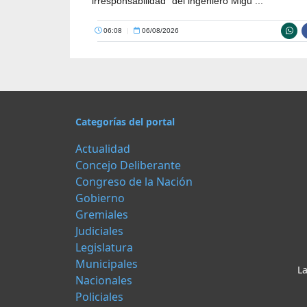
irresponsabilidad” del ingeniero Migu ...
06:08
|
06/08/2026
Categorías del portal
Actualidad
Concejo Deliberante
Congreso de la Nación
Gobierno
Gremiales
Judiciales
Legislatura
Municipales
La
Nacionales
Policiales