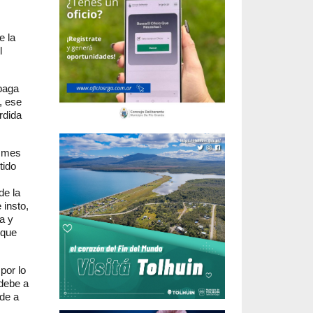
e la
l
paga
, ese
rdida
l mes
tido
de la
 insto,
a y
 que
por lo
 debe a
nde a