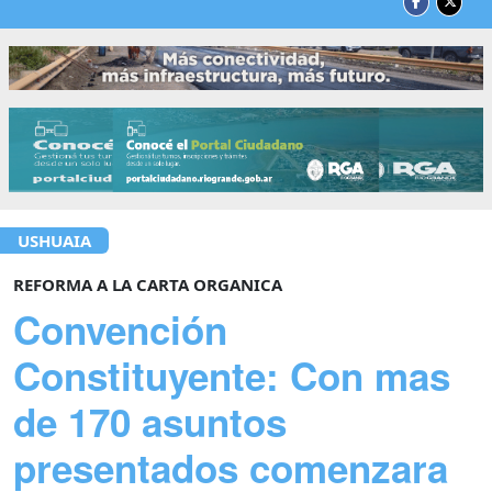
USHUAIA
REFORMA A LA CARTA ORGANICA
Convención
Constituyente: Con mas
de 170 asuntos
presentados comenzara