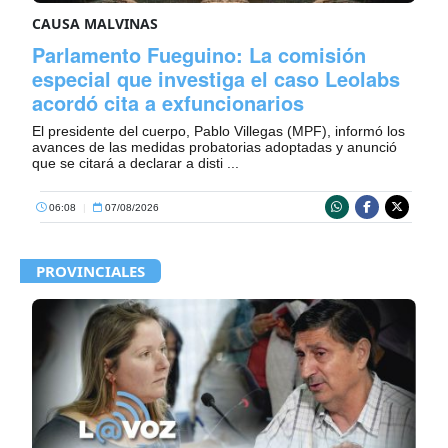
CAUSA MALVINAS
Parlamento Fueguino: La comisión
especial que investiga el caso Leolabs
acordó cita a exfuncionarios
El presidente del cuerpo, Pablo Villegas (MPF), informó los
avances de las medidas probatorias adoptadas y anunció
que se citará a declarar a disti ...
06:08
|
07/08/2026
PROVINCIALES