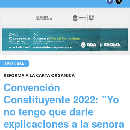
USHUAIA
REFORMA A LA CARTA ORGANICA
Convención
Constituyente 2022: ”Yo
no tengo que darle
explicaciones a la senora