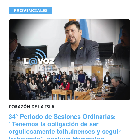
PROVINCIALES
CORAZÓN DE LA ISLA
34° Período de Sesiones Ordinarias:
“Tenemos la obligación de ser
orgullosamente tolhuinenses y seguir
trabajando”, sostuvo Harrington