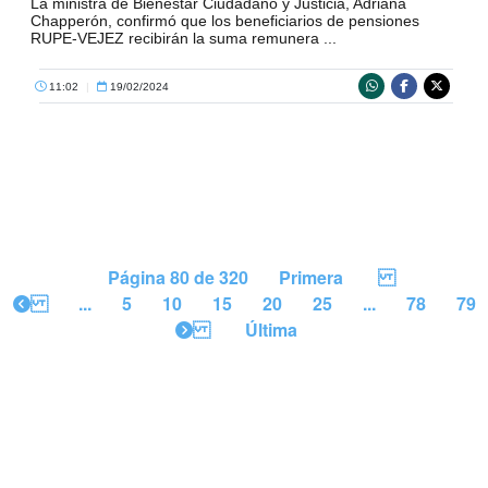
La ministra de Bienestar Ciudadano y Justicia, Adriana
Chapperón, confirmó que los beneficiarios de pensiones
RUPE-VEJEZ recibirán la suma remunera ...
11:02
|
19/02/2024
Página 80 de 320
Primera
...
5
10
15
20
25
...
78
79
Última