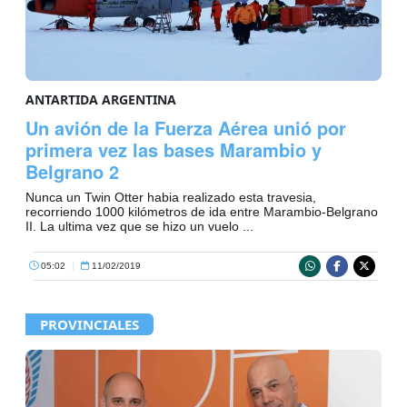
ANTARTIDA ARGENTINA
Un avión de la Fuerza Aérea unió por
primera vez las bases Marambio y
Belgrano 2
Nunca un Twin Otter habia realizado esta travesia,
recorriendo 1000 kilómetros de ida entre Marambio-Belgrano
II. La ultima vez que se hizo un vuelo ...
05:02
|
11/02/2019
PROVINCIALES