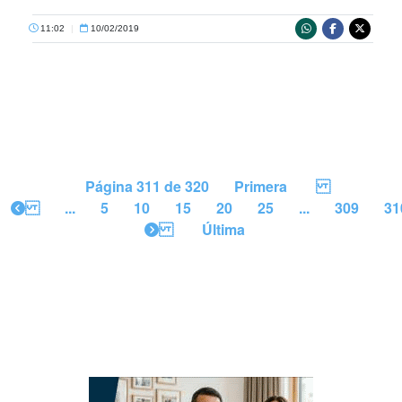
11:02
|
10/02/2019
Página 311 de 320
Primera
...
5
10
15
20
25
...
309
31
Última