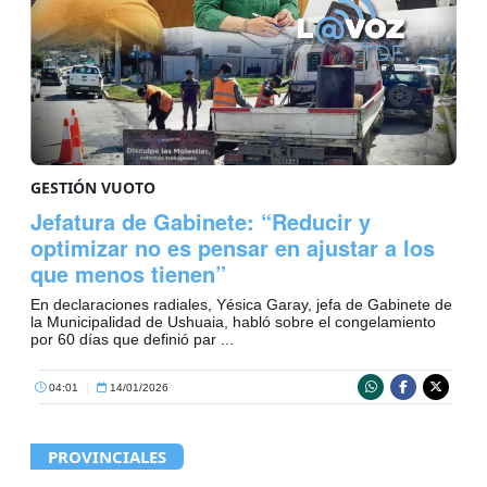
GESTIÓN VUOTO
Jefatura de Gabinete: “Reducir y
optimizar no es pensar en ajustar a los
que menos tienen”
En declaraciones radiales, Yésica Garay, jefa de Gabinete de
la Municipalidad de Ushuaia, habló sobre el congelamiento
por 60 días que definió par ...
04:01
|
14/01/2026
PROVINCIALES