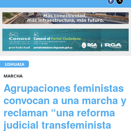
USHUAIA
MARCHA
Agrupaciones feministas
convocan a una marcha y
reclaman “una reforma
judicial transfeminista